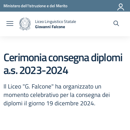
Vai ai contenuti
Vai al menu di navigazione
Vai al footer
Ministero dell'Istruzione e del Merito
Liceo Linguistico Statale
Giovanni Falcone
— Visita la pagina iniziale della scuola
Cerimonia consegna diplomi
a.s. 2023-2024
Il Liceo "G. Falcone" ha organizzato un
momento celebrativo per la consegna dei
diplomi il giorno 19 dicembre 2024.