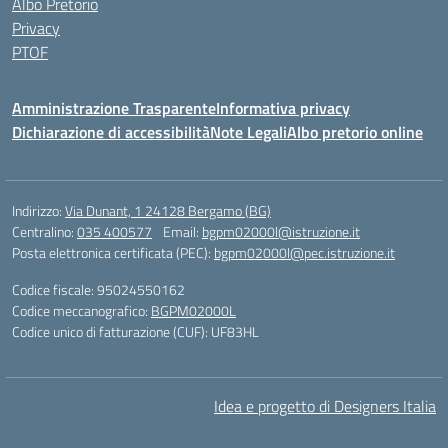
Albo Pretorio
Privacy
PTOF
Amministrazione Trasparente
Informativa privacy
Dichiarazione di accessibilità
Note Legali
Albo pretorio online
Indirizzo:
Via Dunant, 1 24128 Bergamo (BG)
Centralino:
035 400577
Email:
bgpm02000l@istruzione.it
Posta elettronica certificata (PEC):
bgpm02000l@pec.istruzione.it
Codice fiscale: 95024550162
Codice meccanografico:
BGPM02000L
Codice unico di fatturazione (CUF): UF83HL
Idea e progetto di Designers Italia