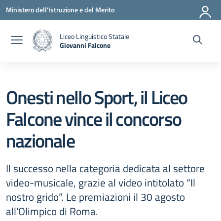
Vai ai contenuti
Vai al menu di navigazione
Vai al footer
Ministero dell'Istruzione e del Merito
Liceo Linguistico Statale
Giovanni Falcone
— Visita la pagina iniziale della scuola
Onesti nello Sport, il Liceo
Falcone vince il concorso
nazionale
Il successo nella categoria dedicata al settore
video-musicale, grazie al video intitolato “Il
nostro grido”. Le premiazioni il 30 agosto
all'Olimpico di Roma.