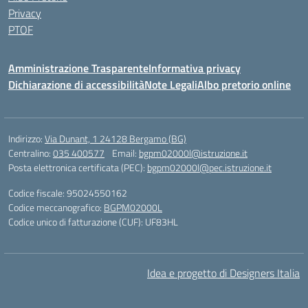
Privacy
PTOF
Amministrazione Trasparente
Informativa privacy
Dichiarazione di accessibilità
Note Legali
Albo pretorio online
Indirizzo:
Via Dunant, 1 24128 Bergamo (BG)
Centralino:
035 400577
Email:
bgpm02000l@istruzione.it
Posta elettronica certificata (PEC):
bgpm02000l@pec.istruzione.it
Codice fiscale: 95024550162
Codice meccanografico:
BGPM02000L
Codice unico di fatturazione (CUF): UF83HL
Idea e progetto di Designers Italia