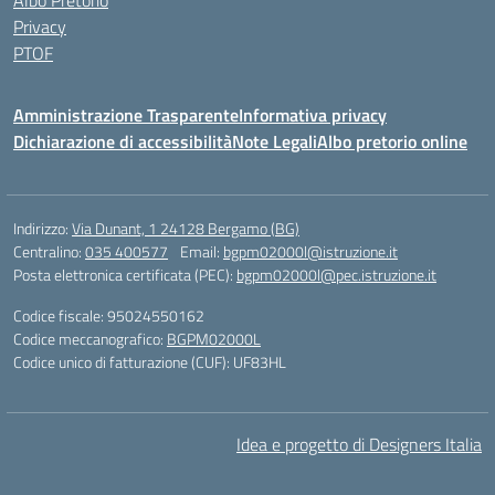
Albo Pretorio
Privacy
PTOF
Amministrazione Trasparente
Informativa privacy
Dichiarazione di accessibilità
Note Legali
Albo pretorio online
Indirizzo:
Via Dunant, 1 24128 Bergamo (BG)
Centralino:
035 400577
Email:
bgpm02000l@istruzione.it
Posta elettronica certificata (PEC):
bgpm02000l@pec.istruzione.it
Codice fiscale: 95024550162
Codice meccanografico:
BGPM02000L
Codice unico di fatturazione (CUF): UF83HL
Idea e progetto di Designers Italia