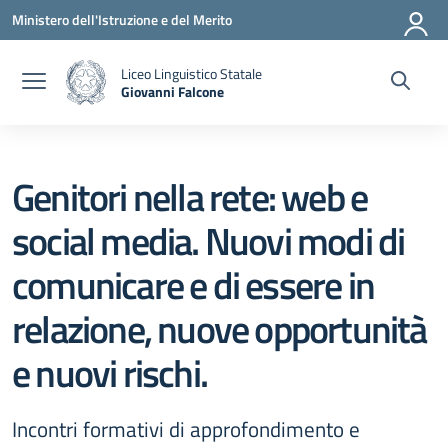
Vai ai contenuti
Vai al menu di navigazione
Vai al footer
Ministero dell'Istruzione e del Merito
Liceo Linguistico Statale
Giovanni Falcone
— Visita la pagina iniziale della scuola
Genitori nella rete: web e
social media. Nuovi modi di
comunicare e di essere in
relazione, nuove opportunità
e nuovi rischi.
Incontri formativi di approfondimento e