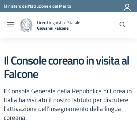
Vai ai contenuti
Vai al menu di navigazione
Vai al footer
Ministero dell'Istruzione e del Merito
Liceo Linguistico Statale
Giovanni Falcone
— Visita la pagina iniziale della scuola
Il Console coreano in visita al
Falcone
Il Console Generale della Repubblica di Corea in
Italia ha visitato il nostro Istituto per discutere
l'attivazione dell'insegnamento della lingua
coreana.