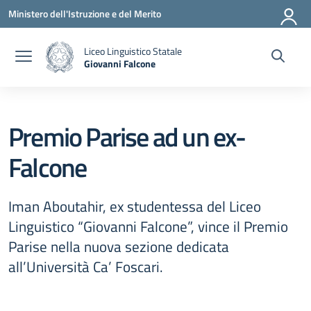
Vai ai contenuti
Vai al menu di navigazione
Vai al footer
Ministero dell'Istruzione e del Merito
Liceo Linguistico Statale
Giovanni Falcone
— Visita la pagina iniziale della scuola
Premio Parise ad un ex-
Falcone
Iman Aboutahir, ex studentessa del Liceo
Linguistico “Giovanni Falcone”, vince il Premio
Parise nella nuova sezione dedicata
all’Università Ca’ Foscari.