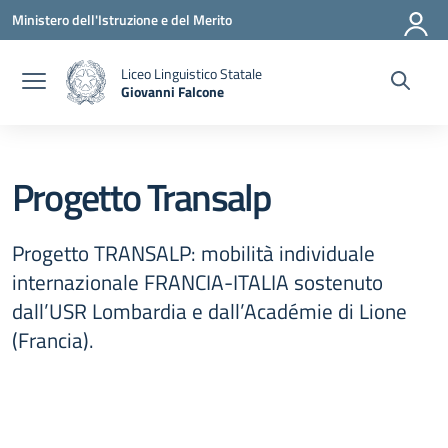
Vai ai contenuti
Vai al menu di navigazione
Vai al footer
Ministero dell'Istruzione e del Merito
Liceo Linguistico Statale
Giovanni Falcone
— Visita la pagina iniziale della scuola
Progetto Transalp
Progetto TRANSALP: mobilità individuale
internazionale FRANCIA-ITALIA sostenuto
dall’USR Lombardia e dall’Académie di Lione
(Francia).