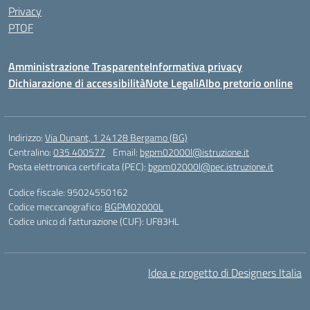
Privacy
PTOF
Amministrazione Trasparente
Informativa privacy
Dichiarazione di accessibilità
Note Legali
Albo pretorio online
Indirizzo:
Via Dunant, 1 24128 Bergamo (BG)
Centralino:
035 400577
Email:
bgpm02000l@istruzione.it
Posta elettronica certificata (PEC):
bgpm02000l@pec.istruzione.it
Codice fiscale: 95024550162
Codice meccanografico:
BGPM02000L
Codice unico di fatturazione (CUF): UF83HL
Idea e progetto di Designers Italia