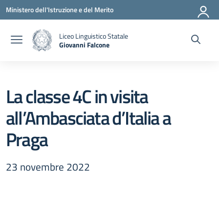
Vai ai contenuti
Vai al menu di navigazione
Vai al footer
Ministero dell'Istruzione e del Merito
Liceo Linguistico Statale
Giovanni Falcone
— Visita la pagina iniziale della scuola
La classe 4C in visita
all’Ambasciata d’Italia a
Praga
23 novembre 2022