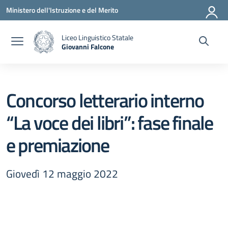
Vai ai contenuti
Vai al menu di navigazione
Vai al footer
Ministero dell'Istruzione e del Merito
Liceo Linguistico Statale
Giovanni Falcone
— Visita la pagina iniziale della scuola
Concorso letterario interno
“La voce dei libri”: fase finale
e premiazione
Giovedì 12 maggio 2022