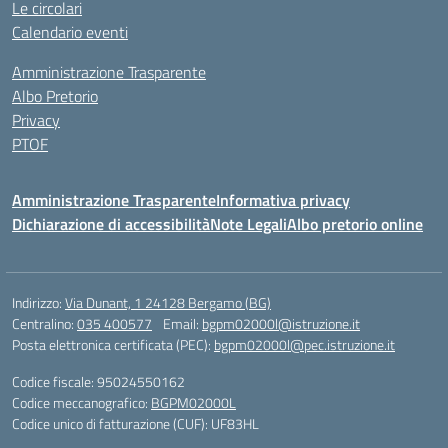
Le circolari
Calendario eventi
Amministrazione Trasparente
Albo Pretorio
Privacy
PTOF
Amministrazione Trasparente
Informativa privacy
Dichiarazione di accessibilità
Note Legali
Albo pretorio online
Indirizzo:
Via Dunant, 1 24128 Bergamo (BG)
Centralino:
035 400577
Email:
bgpm02000l@istruzione.it
Posta elettronica certificata (PEC):
bgpm02000l@pec.istruzione.it
Codice fiscale: 95024550162
Codice meccanografico:
BGPM02000L
Codice unico di fatturazione (CUF): UF83HL