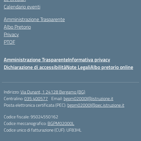
Calendario eventi
Amministrazione Trasparente
Albo Pretorio
Privacy
PTOF
Amministrazione Trasparente
Informativa privacy
Dichiarazione di accessibilità
Note Legali
Albo pretorio online
Indirizzo:
Via Dunant, 1 24128 Bergamo (BG)
Centralino:
035 400577
Email:
bgpm02000l@istruzione.it
Posta elettronica certificata (PEC):
bgpm02000l@pec.istruzione.it
Codice fiscale: 95024550162
Codice meccanografico:
BGPM02000L
Codice unico di fatturazione (CUF): UF83HL