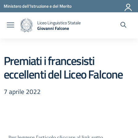
Vai ai contenuti
Vai al menu di navigazione
Vai al footer
Ministero dell'Istruzione e del Merito
Liceo Linguistico Statale
Giovanni Falcone
— Visita la pagina iniziale della scuola
Premiati i francesisti
eccellenti del Liceo Falcone
7 aprile 2022
Per leggere l’articolo cliccare al link sotto