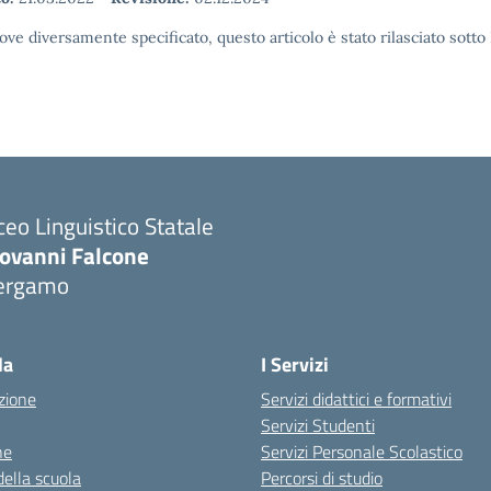
ove diversamente specificato, questo articolo è stato rilasciato sott
ceo Linguistico Statale
iovanni Falcone
ergamo
Visita la pagina iniziale della scuola
la
I Servizi
zione
Servizi didattici e formativi
Servizi Studenti
ne
Servizi Personale Scolastico
della scuola
Percorsi di studio