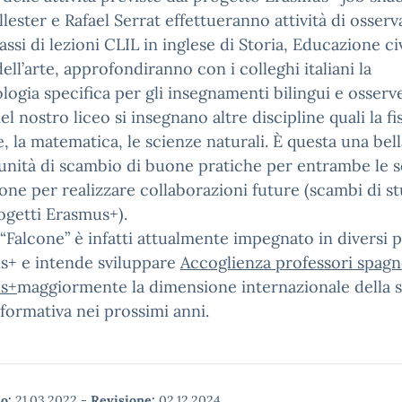
llester e Rafael Serrat effettueranno attività di osser
lassi di lezioni CLIL in inglese di Storia, Educazione ci
dell’arte, approfondiranno con i colleghi italiani la
ogia specifica per gli insegnamenti bilingui e osser
l nostro liceo si insegnano altre discipline quali la fis
se, la matematica, le scienze naturali. È questa una bel
nità di scambio di buone pratiche per entrambe le s
ione per realizzare collaborazioni future (scambi di st
rogetti Erasmus+).
o “Falcone” è infatti attualmente impegnato in diversi 
s+ e intende sviluppare
Accoglienza professori spagno
s+
maggiormente la dimensione internazionale della 
 formativa nei prossimi anni.
o:
21.03.2022
-
Revisione:
02.12.2024