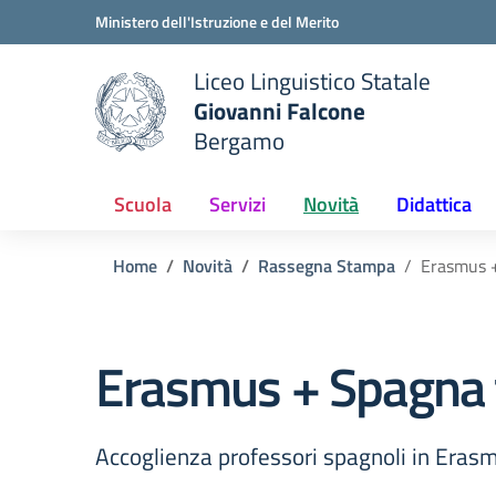
Vai ai contenuti
Vai al menu di navigazione
Vai al footer
Ministero dell'Istruzione e del Merito
Liceo Linguistico Statale
Giovanni Falcone
Bergamo
e della scuola
— Visita la pagina iniziale del
Scuola
Servizi
Novità
Didattica
Home
Novità
Rassegna Stampa
Erasmus +
Erasmus + Spagna t
Accoglienza professori spagnoli in Eras