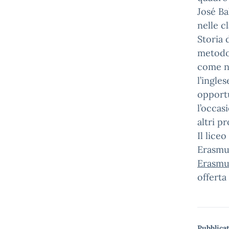
José Ba
nelle c
Storia 
metodol
come ne
l’ingle
opportu
l’occas
altri p
Il lice
Erasmu
Erasmu
offerta
Pubblicat