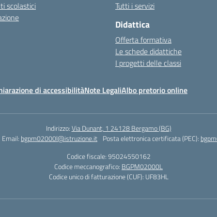
 scolastici
Tutti i servizi
azione
Didattica
Offerta formativa
Le schede didattiche
I progetti delle classi
hiarazione di accessibilità
Note Legali
Albo pretorio online
Indirizzo:
Via Dunant, 1 24128 Bergamo (BG)
Email:
bgpm02000l@istruzione.it
Posta elettronica certificata (PEC):
bgpm0
Codice fiscale: 95024550162
Codice meccanografico:
BGPM02000L
Codice unico di fatturazione (CUF): UF83HL