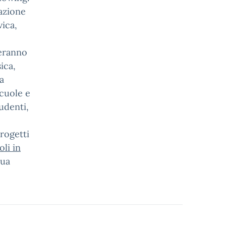
vazione
vica,
veranno
ica,
la
cuole e
udenti,
progetti
li in
sua