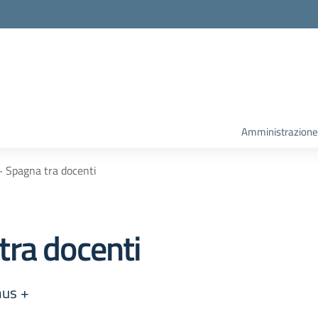
la scuola
Amministrazione
 Spagna tra docenti
ra docenti
mus +