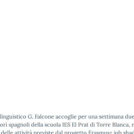
o linguistico G. Falcone accoglie per una settimana du
ori spagnoli della scuola IES El Prat di Torre Blanca, 
delle attività previste dal progetto Erasmus+ job sha