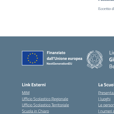
Eccetto d
Li
G
B
— 
Link Esterni
La Scuo
MIM
Presenta
Ufficio Scolastico Regionale
I luoghi
Ufficio Scolastico Territoriale
Le perso
Scuola in Chiaro
I numeri 