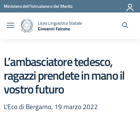
Vai ai contenuti
Vai al menu di navigazione
Vai al footer
Ministero dell'Istruzione e del Merito
Liceo Linguistico Statale
Giovanni Falcone
— Visita la pagina iniziale della scuola
L’ambasciatore tedesco,
ragazzi prendete in mano il
vostro futuro
L'Eco di Bergamo, 19 marzo 2022