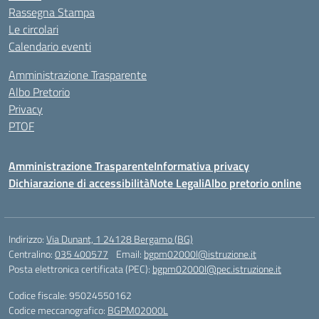
Rassegna Stampa
Le circolari
Calendario eventi
Amministrazione Trasparente
Albo Pretorio
Privacy
PTOF
Amministrazione Trasparente
Informativa privacy
Dichiarazione di accessibilità
Note Legali
Albo pretorio online
Indirizzo:
Via Dunant, 1 24128 Bergamo (BG)
Centralino:
035 400577
Email:
bgpm02000l@istruzione.it
Posta elettronica certificata (PEC):
bgpm02000l@pec.istruzione.it
Codice fiscale: 95024550162
Codice meccanografico:
BGPM02000L