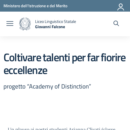
Vai ai contenuti
Vai al menu di navigazione
Vai al footer
Ministero dell'Istruzione e del Merito
Liceo Linguistico Statale
Giovanni Falcone
— Visita la pagina iniziale della scuola
Coltivare talenti per far fiorire
eccellenze
progetto “Academy of Distinction”
Un plauso ai nostri studenti Arianna Clivati (classe