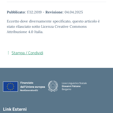
Pubblicato:
17.12.2019
-
Revisione:
04.04.2025
Eccetto dove diversamente specificato, questo articolo è
stato rilasciato sotto Licenza Creative Commons
Attribuzione 4.0 Italia.
Stampa / Condividi
Liceo Linguistico Statale
Giovanni Falcone
Bergamo
— Visita la pagina iniziale della scuola
Link Esterni