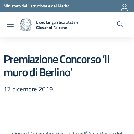
Vai ai contenuti
Vai al menu di navigazione
Vai al footer
Ministero dell'Istruzione e del Merito
Liceo Linguistico Statale
Giovanni Falcone
— Visita la pagina iniziale della scuola
Premiazione Concorso ‘Il
muro di Berlino’
17 dicembre 2019
Il giorno 17 dicembre si è svolta nell’ Aula Magna del