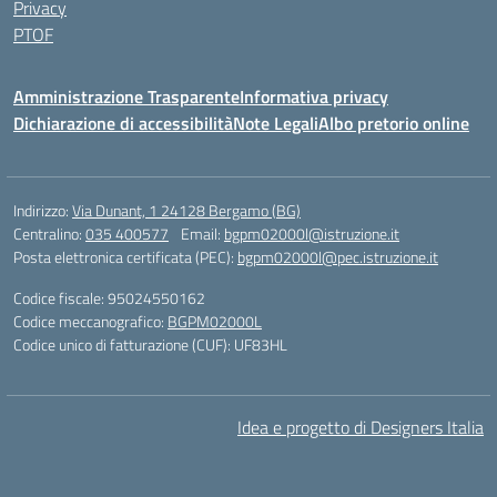
Privacy
PTOF
Amministrazione Trasparente
Informativa privacy
Dichiarazione di accessibilità
Note Legali
Albo pretorio online
Indirizzo:
Via Dunant, 1 24128 Bergamo (BG)
Centralino:
035 400577
Email:
bgpm02000l@istruzione.it
Posta elettronica certificata (PEC):
bgpm02000l@pec.istruzione.it
Codice fiscale: 95024550162
Codice meccanografico:
BGPM02000L
Codice unico di fatturazione (CUF): UF83HL
Idea e progetto di Designers Italia