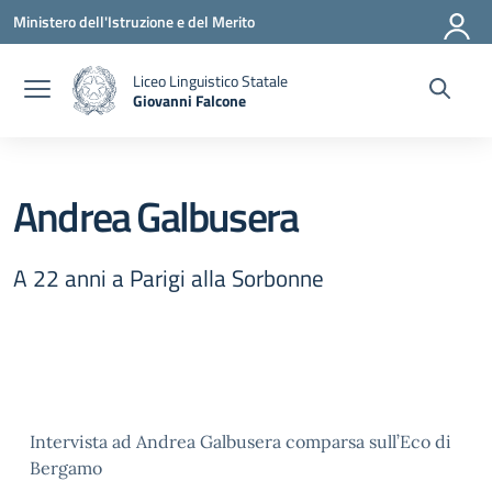
Vai ai contenuti
Vai al menu di navigazione
Vai al footer
Ministero dell'Istruzione e del Merito
Liceo Linguistico Statale
Giovanni Falcone
— Visita la pagina iniziale della scuola
Andrea Galbusera
A 22 anni a Parigi alla Sorbonne
Intervista ad Andrea Galbusera comparsa sull’Eco di
Bergamo