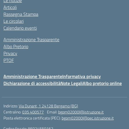
Le notizie
Articoli
Rassegna Stampa
Le circolari
Calendario eventi
Amministrazione Trasparente
Albo Pretorio
Privacy
PTOF
Amministrazione Trasparente
Informativa privacy
Dichiarazione di accessibilità
Note Legali
Albo pretorio online
Indirizzo:
Via Dunant, 1 24128 Bergamo (BG)
Centralino:
035 400577
Email:
bgpm02000l@istruzione.it
Posta elettronica certificata (PEC):
bgpm02000l@pec.istruzione.it
Codice fiscale: 95024550162