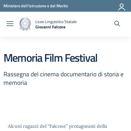
Vai ai contenuti
Vai al menu di navigazione
Vai al footer
Ministero dell'Istruzione e del Merito
Liceo Linguistico Statale
Giovanni Falcone
— Visita la pagina iniziale della scuola
Memoria Film Festival
Rassegna del cinema documentario di storia e
memoria
Alcuni ragazzi del “Falcone” protagonisti della