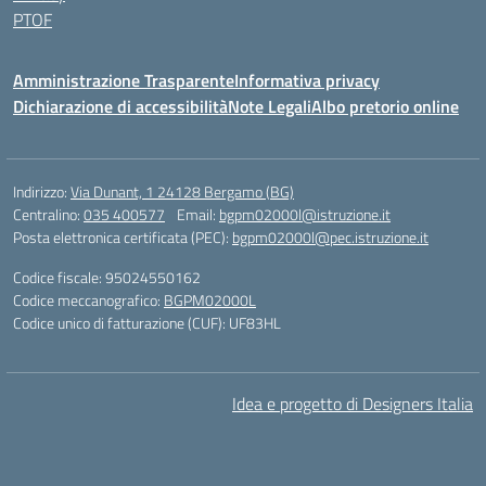
PTOF
Amministrazione Trasparente
Informativa privacy
Dichiarazione di accessibilità
Note Legali
Albo pretorio online
Indirizzo:
Via Dunant, 1 24128 Bergamo (BG)
Centralino:
035 400577
Email:
bgpm02000l@istruzione.it
Posta elettronica certificata (PEC):
bgpm02000l@pec.istruzione.it
Codice fiscale: 95024550162
Codice meccanografico:
BGPM02000L
Codice unico di fatturazione (CUF): UF83HL
Idea e progetto di Designers Italia