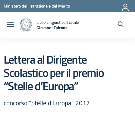
Vai ai contenuti
Vai al menu di navigazione
Vai al footer
Ministero dell'Istruzione e del Merito
Liceo Linguistico Statale
Giovanni Falcone
— Visita la pagina iniziale della scuola
Lettera al Dirigente
Scolastico per il premio
“Stelle d’Europa”
concorso "Stelle d'Europa" 2017