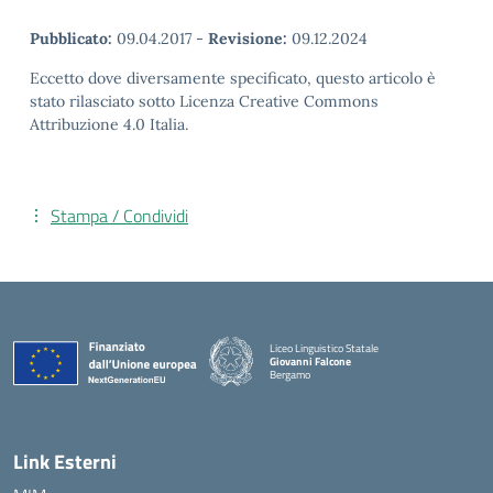
Pubblicato:
09.04.2017
-
Revisione:
09.12.2024
Eccetto dove diversamente specificato, questo articolo è
stato rilasciato sotto Licenza Creative Commons
Attribuzione 4.0 Italia.
Stampa / Condividi
Liceo Linguistico Statale
Giovanni Falcone
Bergamo
— Visita la pagina iniziale della scuola
Link Esterni