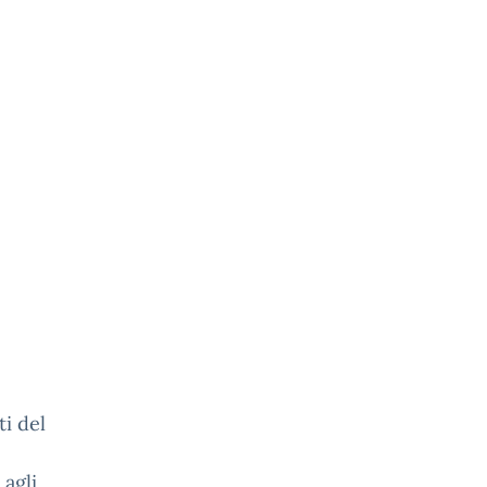
i del
 agli