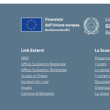
Li
G
B
— 
Link Esterni
La Scuo
MIM
Presenta
Ufficio Scolastico Regionale
I luoghi
Ufficio Scolastico Territoriale
Le perso
Scuola in Chiaro
I numeri 
Iscrizioni On Line
Documenti
Invalsi
Organizz
Comune di Bergamo
La storia