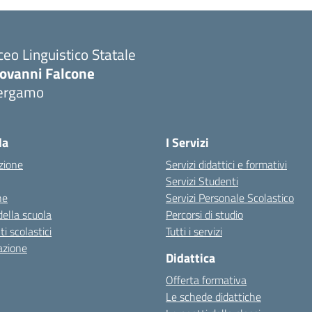
ceo Linguistico Statale
iovanni Falcone
ergamo
Visita la pagina iniziale della scuola
la
I Servizi
zione
Servizi didattici e formativi
Servizi Studenti
ne
Servizi Personale Scolastico
della scuola
Percorsi di studio
 scolastici
Tutti i servizi
azione
Didattica
Offerta formativa
Le schede didattiche