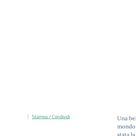
Stampa / Condividi
Una bel
mondo 
stata l