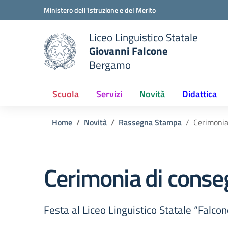
Vai ai contenuti
Vai al menu di navigazione
Vai al footer
Ministero dell'Istruzione e del Merito
Liceo Linguistico Statale
Giovanni Falcone
Bergamo
e della scuola
— Visita la pagina iniziale del
Scuola
Servizi
Novità
Didattica
Home
Novità
Rassegna Stampa
Cerimonia
Cerimonia di conse
Festa al Liceo Linguistico Statale “Falc